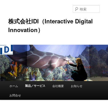
検
索
株式会社IDI（Interactive Digital
Innovation）
メ
製品／サービス
ホーム
会社概要
お知らせ
メ
イ
ン
お問合せ
イ
メ
ニ
ン