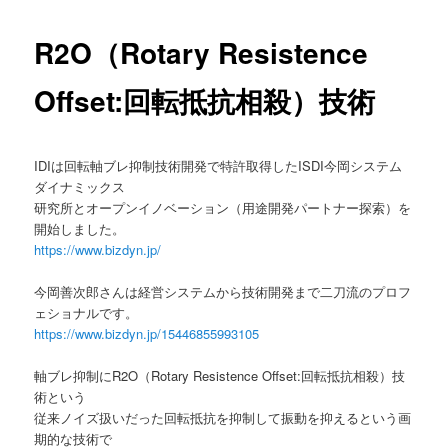
ュ
ー
コ
R2O（Rotary Resistence
ン
Offset:回転抵抗相殺）技術
テ
IDIは回転軸ブレ抑制技術開発で特許取得したISDI今岡システム
ン
ダイナミックス
研究所とオープンイノベーション（用途開発パートナー探索）を
ツ
開始しました。
https://www.bizdyn.jp/
へ
今岡善次郎さんは経営システムから技術開発まで二刀流のプロフ
移
ェショナルです。
https://www.bizdyn.jp/15446855993105
動
軸ブレ抑制にR2O（Rotary Resistence Offset:回転抵抗相殺）技
術という
従来ノイズ扱いだった回転抵抗を抑制して振動を抑えるという画
期的な技術で